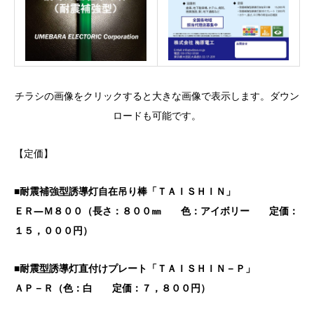
チラシの画像をクリックすると大きな画像で表示します。ダウン
ロードも可能です。
【定価】
■
耐震補強型誘導灯自在吊り棒
「ＴＡＩＳＨＩＮ」
ＥＲ―Ｍ８００
（長さ：８００㎜ 色：アイボリー 定価：
１５，０００円）
■
耐震型誘導灯直付けプレート「ＴＡＩＳＨＩＮ－Ｐ」
ＡＰ－Ｒ
（色：白 定価：７，８００円）