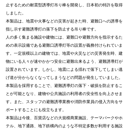
止するための耐震型誘導灯吊り棒を開発し、日本初の特許を取得
しました。
本製品は、地震や火事などの災害が起きた時、避難口への誘導を
指し示す避難誘導灯の落下を防止する吊り棒です。
人の多く集まる施設や建物には、避難口や避難方向を指示するた
めの表示設備である避難口誘導灯等の設置が義務付けられていま
す。一定規模以上の建物では、地震や火災などの災害発生時、建
物にいる人々が速やかかつ安全に避難出来るよう、避難誘導灯が
設置されています。しかし、地震による揺れで落下してしまい逃
げ道が分からなくなってしまうなどの問題が発生していました。
本製品を採用することで、避難誘導灯の落下・破損を防止するこ
とが可能となり、建物や公共施設の利用者の安全性を向上させま
す。また、スタッフの避難誘導業務や消防作業員の侵入方向をサ
ポートすることにも役立ちます。
本製品は今後、百貨店などの大規模商業施設、テーマパークやホ
テル、地下通路、地下鉄構内のような不特定多数が利用する施設