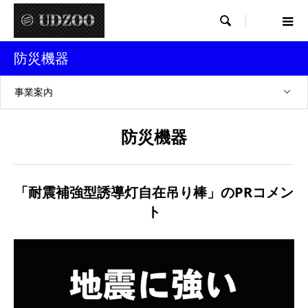

防災機器
事業案内
防災機器
「耐震補強型誘導灯自在吊り棒」のPRコメン
ト