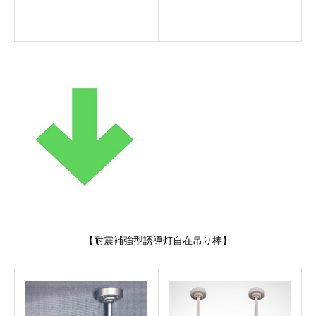
【耐震補強型誘導灯自在吊り棒】