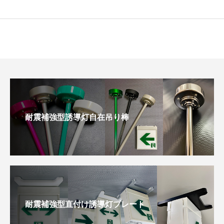
耐震補強型誘導灯自在吊り棒
耐震補強型直付け誘導灯プレート