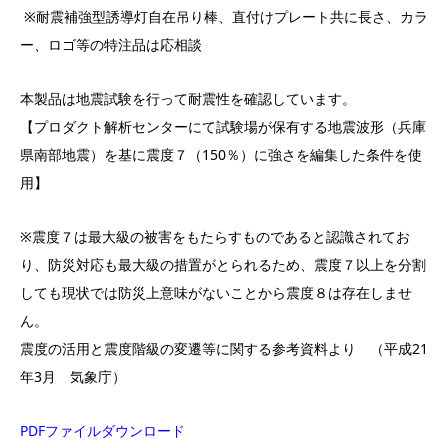
※耐震補強型誘導灯自在吊り棒、直付けプレート共に長さ、カラ
ー、ロゴ等の特注品は応相談
本製品は地震試験を行って耐震性を確認しています。
【プロダクト解析センターにて試験場が保有する地震波形（兵庫
県南部地震）を基に震度７（150％）に強さを編集した条件を使
用】
※震度７は最大級の被害をもたらすものであると認識されてお
り、防災対応も最大級の措置がとられるため、震度７以上を分割
しても現状では防災上意味がないことから震度８は存在しませ
ん。
震度の活用と震度階級の変遷等に関する参考資料より （平成21
年3月 気象庁）
PDFファイルダウンロード