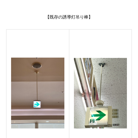
【既存の誘導灯吊り棒】